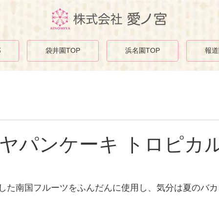
部
袋井園TOP
浜名園TOP
報道
ヤパンケーキ トロピカ
した南国フルーツをふんだんに使用し、気分は夏のバカ