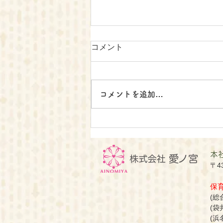
コメント
コメントを追加…
保育園の入園状況更新
​本
〒4
​
(総合
(袋
(浜