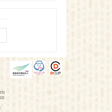
é AINOMIYA 浜北店オー
！
。
23)
12
)
て