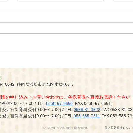
年末年始の休業のご案内
caf
プン
社
34-0042 静岡県浜松市浜名
区小松465-3
保育園の申し込み・お問い合わせは、各保育園へ直接お電話ください
受付9:00～17:00 / TEL:
0538-67-8560
FAX:0538-67-8561）
井愛ノ宮保育園 受付9:00〜17:00)
/ TEL:
0538-31-3322
FAX:0538-31-33
名愛ノ宮保育園 受付9:00〜17:00)
/ TEL:
053-585
-7311
FAX:053-585
-73
© AINOMIYA .All Rights Reserved.
​個人情報保護につい