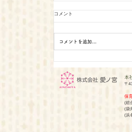
コメント
コメントを追加…
保育園の入園状況更新
​本
〒4
​
(総合
(袋
(浜