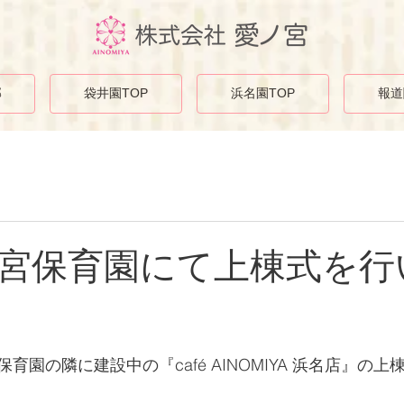
部
袋井園TOP
浜名園TOP
報道
宮保育園にて上棟式を行
育園の隣に建設中の『café AINOMIYA 浜名店』の