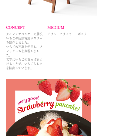
CONCEPT
MEDIUM
​アイノミヤパンケーキ贅沢
チラシ・フライヤー・ポスター
いちごの店頭電飾ポスター
を制作しました。
いちごの写真を使用し、フ
レッシュさを表現しまし
た。
​文字にいちごの葉っぱをつ
けることで、いちごらしさ
を演出しています。