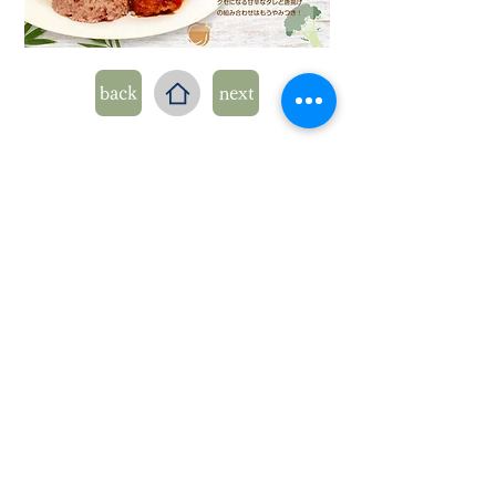
back
next
​本社
〒434-0042 静岡県浜松市浜名
区小松465-3
​保育園の申し込み・お問い合わせは、各保育園へ
直接お電話ください。
(総合受付9:00～17:00 / TEL:
0538-67-8560
FAX:
0538-67-8561
）
(袋井愛ノ宮保育園 受付9:00〜17:00)
/ TEL:
0538-
31-3322
FAX:
0538-31-3323)
(浜名愛ノ宮保育園 受付9:00〜17:00)
/ TEL:
053-
585
-7311
FAX:053-585
-7312
)