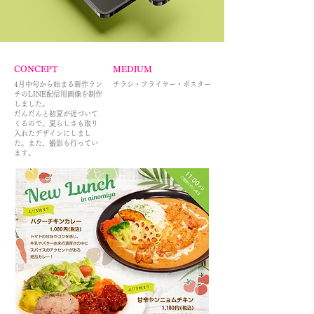
CONCEPT
MEDIUM
4月中旬から始まる新作ラン
チラシ・フライヤー・ポスター
チのLINE配信用画像を制作
しました。
​だんだんと初夏が近づいて
くるので、夏らしさも取り
入れたデザインにしまし
た。また、撮影も行ってい
ます。