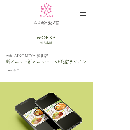
-
WORKS
-
制作実績
​café AINOMIYA 浜北店
新メニュー新メニューLINE配信デザイン
web広告