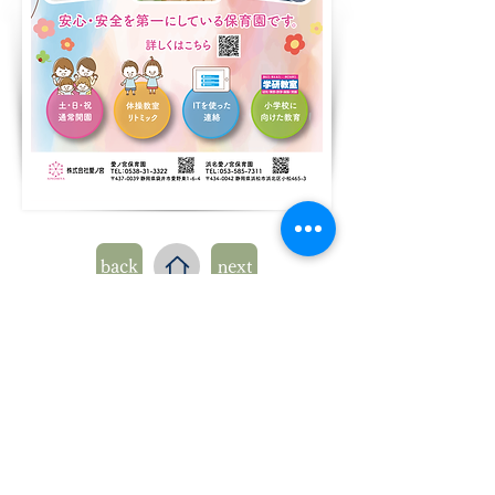
back
next
​本社
〒434-0042 静岡県浜松市浜名
区小松465-3
​保育園の申し込み・お問い合わせは、各保育園へ