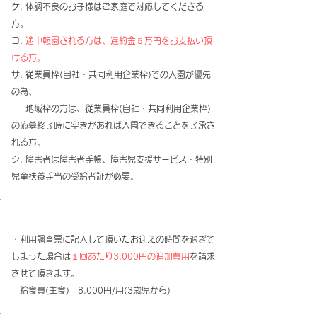
ケ. 体調不良のお子様はご家庭で対応してくださる
方。
コ.
途中転園される方は、違約金５万円をお支払い頂
ける方。
サ. 従業員枠(自社・共同利用企業枠)での入園が優先
の為、
地域枠の方は、従業員枠(自社・共同利用企業枠)
の応募終了時に空きがあれば入園できることを了承さ
れる方。
シ
.
障害者は障害者手帳、障害児支援サービス・特別
児童扶養手当の受給者証が必要。
【保育料について】
・利用調査票に記入して頂いたお迎えの時間を過ぎて
しまった場合は
１回あたり3,000円の追加費用
を請求
させて頂きます。
​ 給食費(主食) 8,000円/月(3歳児から)