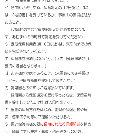
ア．一般事業主に雇用されていること。
イ. 各市町が発行する、保育認定の「2号認定」また
は「3号認定」を受けているか、事業主の就労証明が
あること。
(地域枠の方は全員支給認定証が必要になりま
す。お住まいの市町村で認定を受けてください)
ウ. 定期保育利用者(月16日以上)は、就学前までの保
育を希望されていること。
エ. 保育料を滞納しないこと。(３カ月連続滞納で自
動的に退園となります。) ​
オ. お子様が健康であること。(入園時に母子手帳の
コピー、健康診断書を提出して頂きます。)
カ. 認可園との併願はご遠慮頂いています。
認可園から保留通知を受け取った方は、保留通知
書を提出していただければ入園可能です。
キ. 当園の保育方針をはじめ、園児の保健活動や病
気・感染症予防等にご理解いただける方。
ク. 園と保護者様の間に
長期にわたる信頼関係
を構築
し、職員に対し暴言・脅迫・占有等をしない方。