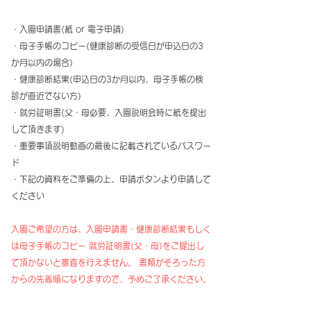
・入園申請書(紙 or 電子申請)
・母子手帳のコピー(健康診断の受信日が申込日の3
か月以内の場合)
・健康診断結果(申込日の3か月以内、母子手帳の検
診が直近でない方)
・就労証明書(父・母必要、入園説明会時に紙を提出
して頂きます) ​
・重要事項説明動画の最後に記載されているパスワー
ド
・下記の資料をご準備の上、申請ボタンより申請して
ください
入園ご希望の方は、入園申請書・健康診断結果もしく
は母子手帳のコピー 就労証明書(父・母)をご提出し
て頂かないと審査を行えません。 ​書類がそろった方
からの先着順になりますので、予めご了承ください。