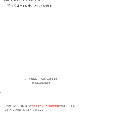
預かりは月4回までとしています。
​【病児・病後児
保育】
症状が落ち着いて治療中→病児保育
​回復期→病後児保育
【入園申請書類】
・ご利用にあたっては、園での
病児保育登録
、
医師の指示書
が必要になります。ク
リニックにて指示書を頂くよう、お願いいたします。