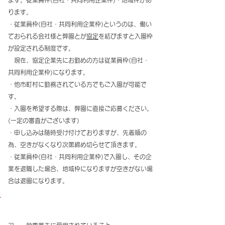
ます。従業員枠(自社・共同利用企業枠)・
地域枠があ
ります。
・従業員枠(自社・共同利用企業枠)というのは、働い
ておられる会社様と弊園とが
協定
を結びますと入園枠
が設定される制度です。 ​
現在、協定企業先にお勤めの方は従業員枠(自社・
共同利用企業枠)になります。
​・他市町村に勤務されている方でもご入園が可能で
す。
・入園を希望する際は、弊園に直接ご応募ください。
(一定の審査がございます)
・申し込みは随時受け付けておりますが、先着順の
為、空きがなくなり次第締め切らせて頂きます。
・従業員枠(自社・共同利用企業枠)で入園し、その企
業を退職した場合、地域枠になりますが空きがない場
合は退園になります。
【入園許可基準】