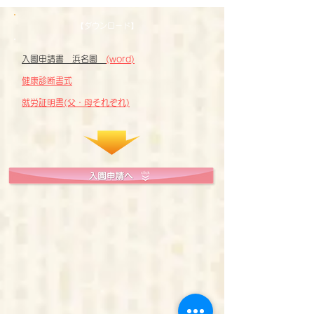
【ダウンロード】
入園申請書 浜名園
(word
)​
健康診断書式
就労証明書(父・母それぞれ)