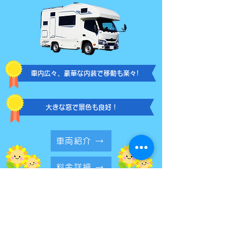
​車内広々、豪華な内装で移動も楽々!
​大きな窓で景色も良好！
車両紹介 →
料金詳細 →