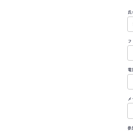
氏
フ
電
メ
参