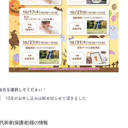
必
加日を選択してください
*
須
項
10月のお申し込みは締め切らせて頂きました
目
​代表者(保護者)様の情報