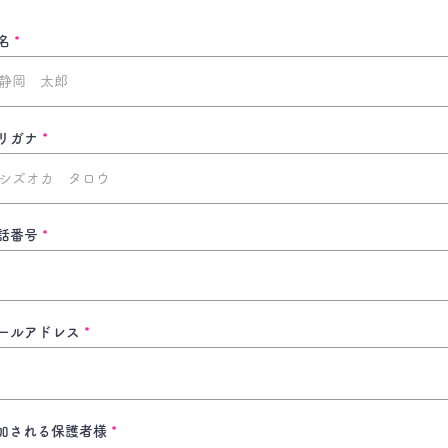
名
リガナ
話番号
ールアドレス
必
加される保護者様
*
須