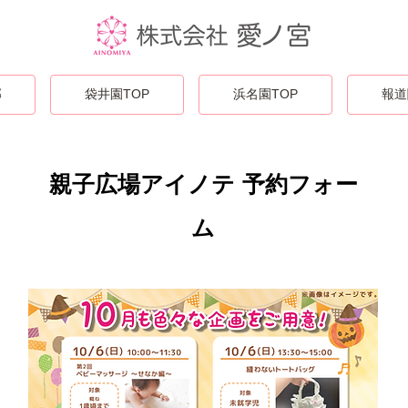
部
袋井園TOP
浜名園TOP
報道
親子広場アイノテ 予約フォー
ム