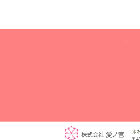
​本
〒4