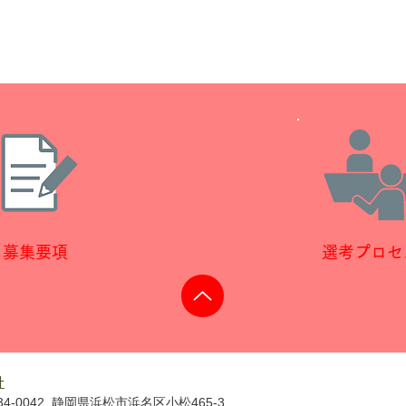
募集要項
選考プロセ
社
34-0042 静岡県浜松市浜名
区小松465-3