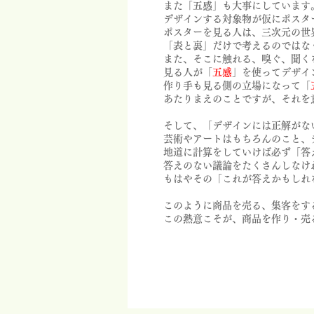
また「五感」も大事にしています
デザインする対象物が仮にポスタ
ポスターを見る人は、三次元の世
「表と裏」だけで考えるのではな
また、そこに触れる、嗅ぐ、聞く
見る人が「
五感
」を使ってデザイ
作り手も見る側の立場になって「
あたりまえのことですが、それを
そして、
「デザインには正解がな
芸術やアートはもちろんのこと、
地道に計算をしていけば必ず「答
答えのない議論をたくさんしなけ
もはやその「これが答えかもしれ
このように商品を売る、集客をす
​この熱意こそが、商品を作り・