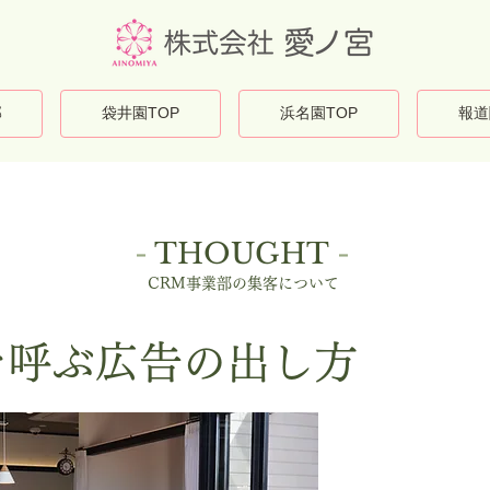
部
袋井園TOP
浜名園TOP
報道
-
THOUGHT
-
CRM事業部の集客について
人を呼ぶ広告の出し方