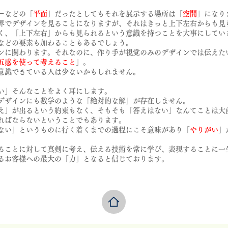
。
ーなどの「
平面
」だったとしてもそれを展示する場所は「
空間
」になり
界でデザインを見ることになりますが、それはきっと上下左右からも見
く、「上下左右」からも見られるという意識を持つことを大事にしてい
などの要素も加わることもあるでしょう。
ンに関わります。それなのに、作り手が視覚のみのデザインで
は伝えた
五感を使って考えること
」。
意識できている人は少ないかもしれません。
い」そんなことをよく耳にします。
デザインにも数学のような「絶対的な解」が存在しません。
え」が出るという約束もなく、そもそも「答えはない」なんてことは大
ればならないということでもあります。
ない」というものに行く着くまでの過程にこそ意味があり「
やりがい
」
ることに対して真剣に考え、伝える技術を常に学び、表現することに一
売るお客様への最大の「力」となると信じております。