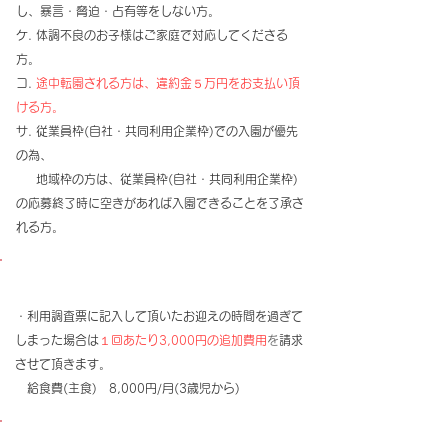
し、暴言・脅迫・占有等をしない方。
ケ. 体調不良のお子様はご家庭で対応してくださる
方。
コ.
途中転園される方は、違約金５万円をお支払い頂
ける方。
サ. 従業員枠(自社・共同利用企業枠)での入園が優先
の為、
地域枠の方は、従業員枠(自社・共同利用企業枠)
の応募終了時に空きがあれば入園できることを了承さ
れる方。
【保育料について】
・利用調査票に記入して頂いたお迎えの時間を過ぎて
しまった場合は
１回あたり3,000円の追加費用
を
請求
させて頂きます。
​ 給食費(主食) 8,000円/月(3歳児から)
【延長保育・夜間保育について】