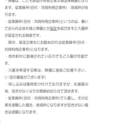
・弊園は、こども家庭庁所管企業主導型保育園となり
ます。従業員枠(自社・共同利用企業枠)・
地域枠があ
ります。
・従業員枠(自社・共同利用企業枠)というのは、働い
ておられる会社様と弊園とが
協定
を結びますと入園枠
が設定される制度です。 ​
現在、協定企業先にお勤めの方は従業員枠(自社・
共同利用企業枠)になります。
​・他市町村に勤務されている方でもご入園が可能で
す。
・入園を希望する際は、弊園に直接ご応募下さい。
(一定の審査がございます)
・申し込みは随時受け付けておりますが、先着順の
為、空きがなくなり次第締め切らせて頂きます。
・従業員枠(自社・共同利用企業枠)で入園し、その企
業を退職した場合、地域枠になりますが空きがない場
合は退園になります。
【入園許可基準】