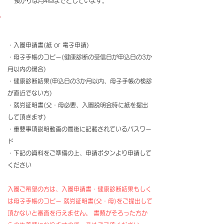
預かりは月4回までとしています。
【入園申請書類】
・入園申請書(紙 or 電子申請)
・母子手帳のコピー(健康診断の受信日が申込日の3か
月以内の場合)
・健康診断結果(申込日の3か月以内、母子手帳の検診
が直近でない方)
・就労証明書(父・母必要、入園説明会時に紙を提出
して頂きます) ​
・重要事項説明動画の最後に記載されているパスワー
ド
・下記の資料をご準備の上、申請ボタンより申請して
ください
入園ご希望の方は、入園申請書・健康診断結果もしく
は母子手帳のコピー 就労証明書(父・母)をご提出して
頂かないと審査を行えません。 ​書類がそろった方か