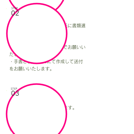
STEP
02
書類選考
送付していただいた情報を元に書類選
考を実施いたします。
・履歴書には証明写真必須でお願いい
たします。
・手書きまたはPCにて作成して送付
をお願いいたします。
STEP
03
面接
個別面接をさせていただきます。
面接会場は
株式会社愛ノ宮 本