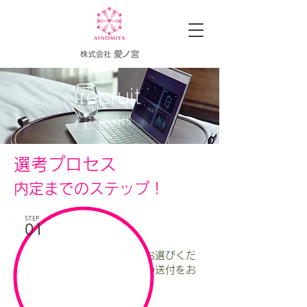
recruit
採用情報
選考プロセス
内定までのステップ！
STEP
01
応募
現在募集している業種からお選びくだ
さい！
​履歴書と職務経歴書の送付をお
願いいたします。