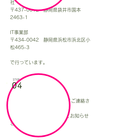
社
〒437-0012 静岡県袋井市国本
2463-1
IT事業部
〒434-0042 静岡県浜松市浜北区小
松465-3
​で行っています。
STEP
04
内定結果通知
合格者はメールかお電話にてご連絡さ
せていただきます。
​不採用者には書面(郵送)にてお知らせ
させていただきます。